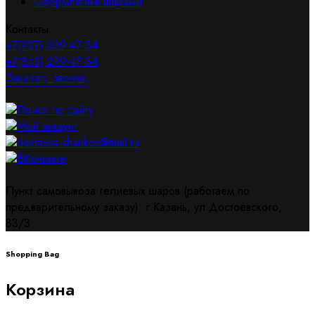
Оформление шарами
Контакты
+7(927) 039-47-34
+7(843) 239-47-34
Заказать звонок
Поиск по сайту
Мой аккаунт
dostavka-sharikov@mail.ru
ВКонтакте
Пункт самовывоза гелиевых шаров (работаем по
предварительному заказу): г.Казань, ул.Достоевского,
83/3
Shopping Bag
Корзина