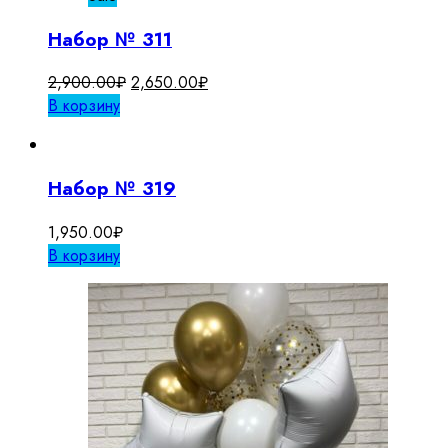
Набор № 311
Первоначальная
Текущая
2,900.00
₽
2,650.00
₽
цена
цена:
В корзину
составляла
2,650.00₽.
2,900.00₽.
Набор № 319
1,950.00
₽
В корзину