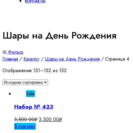
КОНТАКТЫ
Шары на День Рождения
Фильтр
Главная
/
Каталог
/
Шары на День Рождения
/
Страница 4
Отображение 151–152 из 152
Sale
Набор № 423
Первоначальная
Текущая
3,500.00
₽
3,300.00
₽
цена
цена:
В корзину
составляла
3,300.00₽.