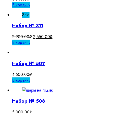
В корзину
Sale
Набор № 311
Первоначальная
Текущая
2,900.00
₽
2,650.00
₽
цена
цена:
В корзину
составляла
2,650.00₽.
2,900.00₽.
Набор № 507
4,500.00
₽
В корзину
Набор № 508
5,000.00
₽