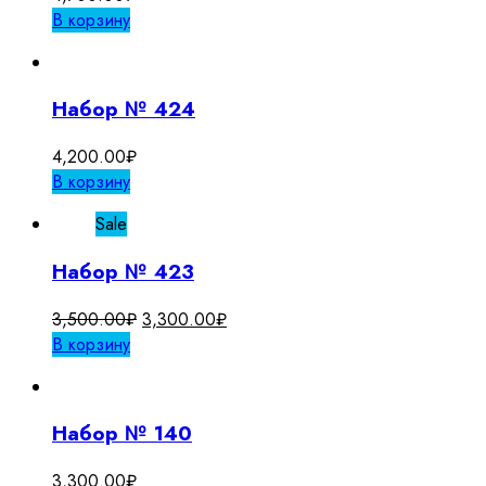
В корзину
Набор № 424
4,200.00
₽
В корзину
Sale
Набор № 423
Первоначальная
Текущая
3,500.00
₽
3,300.00
₽
цена
цена:
В корзину
составляла
3,300.00₽.
3,500.00₽.
Набор № 140
3,300.00
₽