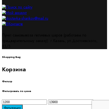
Поиск по сайту
Мой аккаунт
dostavka-sharikov@mail.ru
ВКонтакте
Пункт самовывоза гелиевых шаров (работаем по
предварительному заказу): г.Казань, ул.Достоевского,
83/3
Shopping Bag
Корзина
Фильтр
Фильтровать по цене
Минимальная
Максимальная
цена
цена
Фильтрация