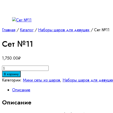
Главная
/
Каталог
/
Наборы шаров для девушек
/
Сет №11
Сет №11
1,750.00
₽
Количество
товара
В корзину
Сет
Категории:
Мини сеты из шаров
,
Наборы шаров для девуше
№11
Описание
Описание