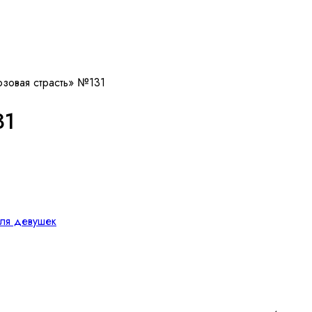
зовая страсть» №131
31
ля девушек