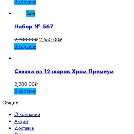
В корзину
Sale
Набор № 567
Первоначальная
Текущая
2,900.00
₽
2,650.00
₽
цена
цена:
В корзину
составляла
2,650.00₽.
2,900.00₽.
Связка из 12 шаров Хром Премиум
2,200.00
₽
В корзину
Общее
О компании
Акции
Доставка