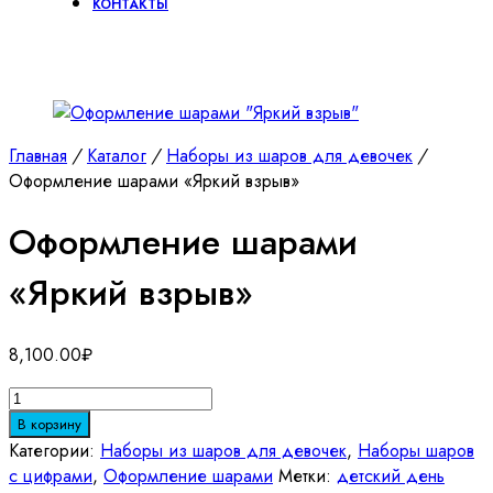
КОНТАКТЫ
Главная
/
Каталог
/
Наборы из шаров для девочек
/
Оформление шарами «Яркий взрыв»
Оформление шарами
«Яркий взрыв»
8,100.00
₽
Количество
товара
В корзину
Оформление
Категории:
Наборы из шаров для девочек
,
Наборы шаров
шарами
с цифрами
,
Оформление шарами
Метки:
детский день