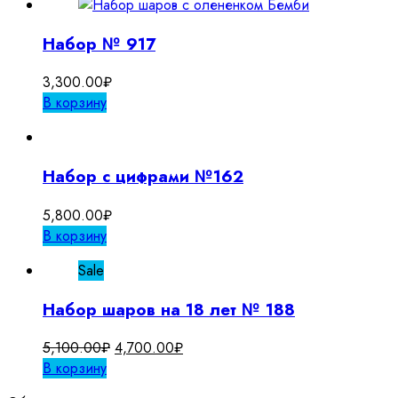
Набор № 917
3,300.00
₽
В корзину
Набор с цифрами №162
5,800.00
₽
В корзину
Sale
Набор шаров на 18 лет № 188
Первоначальная
Текущая
5,100.00
₽
4,700.00
₽
цена
цена:
В корзину
составляла
4,700.00₽.