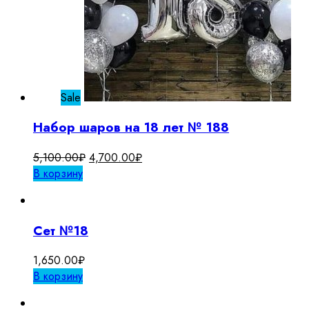
Sale
Набор шаров на 18 лет № 188
Первоначальная
Текущая
5,100.00
₽
4,700.00
₽
цена
цена:
В корзину
составляла
4,700.00₽.
5,100.00₽.
Сет №18
1,650.00
₽
В корзину