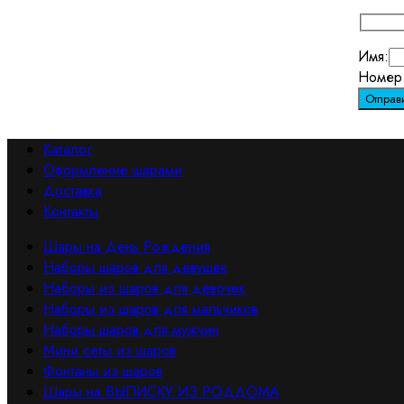
Имя:
Номер 
Каталог
Оформление шарами
Доставка
Контакты
Шары на День Рождения
Наборы шаров для девушек
Наборы из шаров для девочек
Наборы из шаров для мальчиков
Наборы шаров для мужчин
Мини сеты из шаров
Фонтаны из шаров
Шары на ВЫПИСКУ ИЗ РОДДОМА