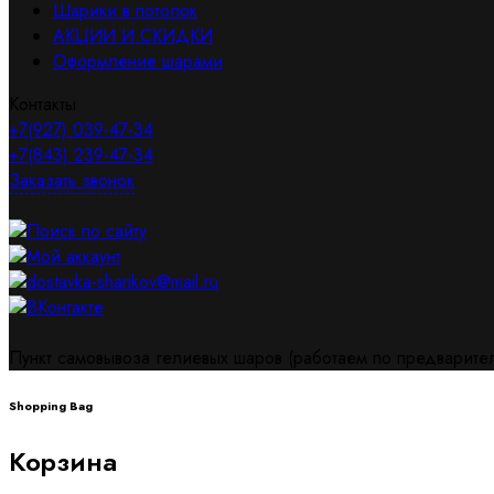
Шарики в потолок
АКЦИИ И СКИДКИ
Оформление шарами
Контакты
+7(927) 039-47-34
+7(843) 239-47-34
Заказать звонок
Поиск по сайту
Мой аккаунт
dostavka-sharikov@mail.ru
ВКонтакте
Пункт самовывоза гелиевых шаров (работаем по предваритель
Shopping Bag
Корзина