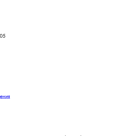
05
ения