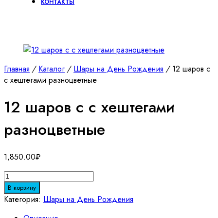
КОНТАКТЫ
Главная
/
Каталог
/
Шары на День Рождения
/
12 шаров с
с хештегами разноцветные
12 шаров с с хештегами
разноцветные
1,850.00
₽
Количество
товара
В корзину
12
Категория:
Шары на День Рождения
шаров