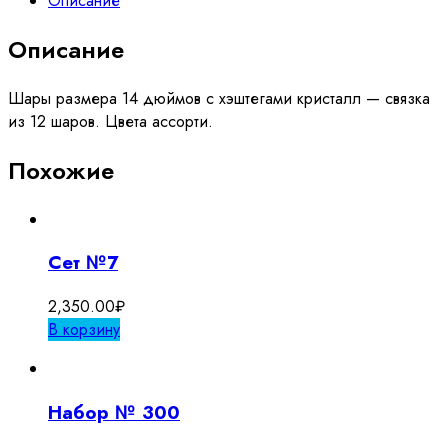
Описание
с
с
Описание
хештегами
разноцветные
Шары размера 14 дюймов с хэштегами кристалл — связка
из 12 шаров. Цвета ассорти.
Похожие
Сет №7
2,350.00
₽
В корзину
Набор № 300