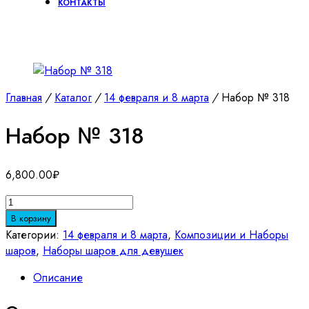
КОНТАКТЫ
Главная
/
Каталог
/
14 февраля и 8 марта
/
Набор № 318
Набор № 318
6,800.00
₽
Количество
товара
В корзину
Набор
Категории:
14 февраля и 8 марта
,
Композиции и Наборы
№
шаров
,
Наборы шаров для девушек
318
Описание