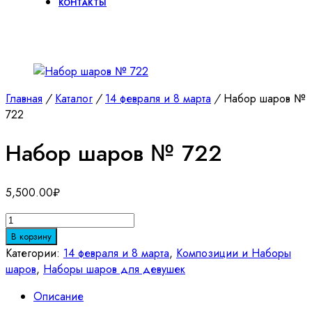
КОНТАКТЫ
Главная
/
Каталог
/
14 февраля и 8 марта
/
Набор шаров №
722
Набор шаров № 722
5,500.00
₽
Количество
товара
В корзину
Набор
Категории:
14 февраля и 8 марта
,
Композиции и Наборы
шаров
шаров
,
Наборы шаров для девушек
№
Описание
722