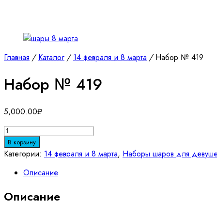
Главная
/
Каталог
/
14 февраля и 8 марта
/
Набор № 419
Набор № 419
5,000.00
₽
Количество
товара
В корзину
Набор
Категории:
14 февраля и 8 марта
,
Наборы шаров для девуш
№
Описание
419
Описание