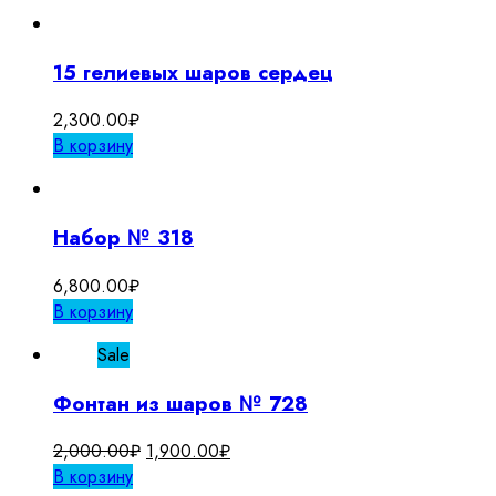
15 гелиевых шаров сердец
2,300.00
₽
В корзину
Набор № 318
6,800.00
₽
В корзину
Sale
Фонтан из шаров № 728
Первоначальная
Текущая
2,000.00
₽
1,900.00
₽
цена
цена:
В корзину