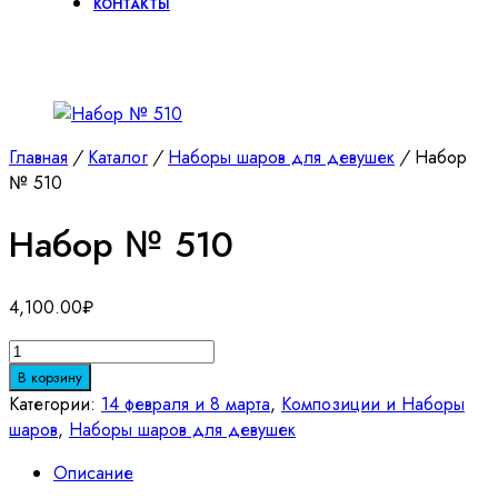
КОНТАКТЫ
Главная
/
Каталог
/
Наборы шаров для девушек
/
Набор
№ 510
Набор № 510
4,100.00
₽
Количество
товара
В корзину
Набор
Категории:
14 февраля и 8 марта
,
Композиции и Наборы
№
шаров
,
Наборы шаров для девушек
510
Описание