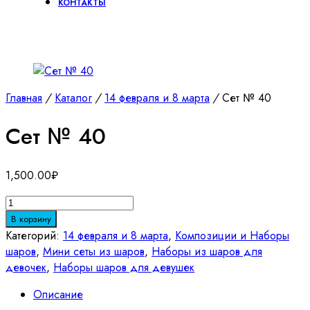
КОНТАКТЫ
Главная
/
Каталог
/
14 февраля и 8 марта
/
Сет № 40
Сет № 40
1,500.00
₽
Количество
товара
В корзину
Сет
Категорий:
14 февраля и 8 марта
,
Композиции и Наборы
№
шаров
,
Мини сеты из шаров
,
Наборы из шаров для
40
девочек
,
Наборы шаров для девушек
Описание