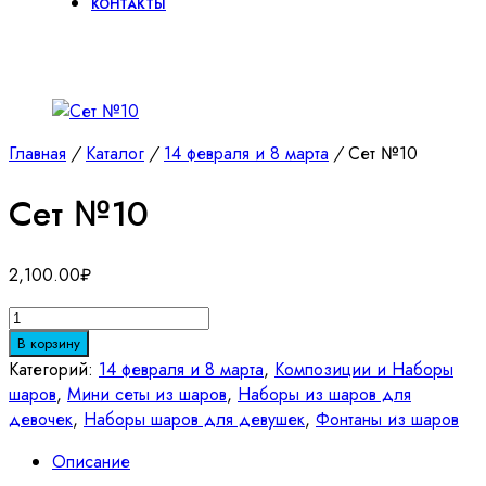
КОНТАКТЫ
Главная
/
Каталог
/
14 февраля и 8 марта
/
Сет №10
Сет №10
2,100.00
₽
Количество
товара
В корзину
Сет
Категорий:
14 февраля и 8 марта
,
Композиции и Наборы
№10
шаров
,
Мини сеты из шаров
,
Наборы из шаров для
девочек
,
Наборы шаров для девушек
,
Фонтаны из шаров
Описание