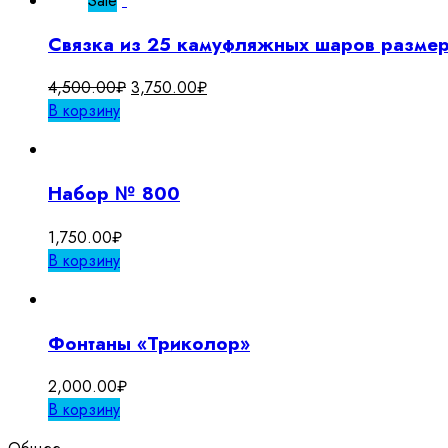
Sale
Связка из 25 камуфляжных шаров размер
Первоначальная
Текущая
4,500.00
₽
3,750.00
₽
цена
цена:
В корзину
составляла
3,750.00₽.
4,500.00₽.
Набор № 800
1,750.00
₽
В корзину
Фонтаны «Триколор»
2,000.00
₽
В корзину