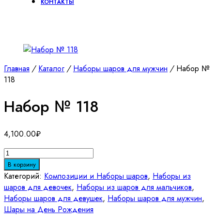
КОНТАКТЫ
Главная
/
Каталог
/
Наборы шаров для мужчин
/
Набор №
118
Набор № 118
4,100.00
₽
Количество
товара
В корзину
Набор
Категорий:
Композиции и Наборы шаров
,
Наборы из
№
шаров для девочек
,
Наборы из шаров для мальчиков
,
118
Наборы шаров для девушек
,
Наборы шаров для мужчин
,
Шары на День Рождения