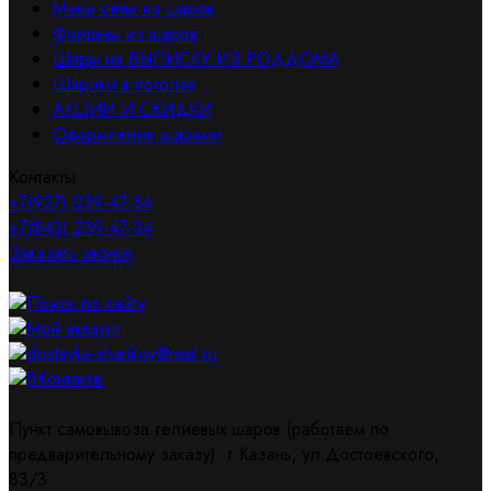
Мини сеты из шаров
Фонтаны из шаров
Шары на ВЫПИСКУ ИЗ РОДДОМА
Шарики в потолок
АКЦИИ И СКИДКИ
Оформление шарами
Контакты
+7(927) 039-47-34
+7(843) 239-47-34
Заказать звонок
Поиск по сайту
Мой аккаунт
dostavka-sharikov@mail.ru
ВКонтакте
Пункт самовывоза гелиевых шаров (работаем по
предварительному заказу): г.Казань, ул.Достоевского,
83/3