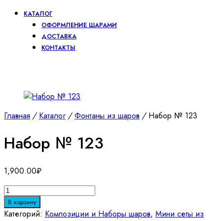
КАТАЛОГ
ОФОРМЛЕНИЕ ШАРАМИ
ДОСТАВКА
КОНТАКТЫ
Главная
/
Каталог
/
Фонтаны из шаров
/
Набор № 123
Набор № 123
1,900.00
₽
Количество
товара
В корзину
Набор
Категорий:
Композиции и Наборы шаров
,
Мини сеты из