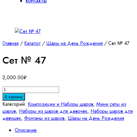
КОНТАКТЫ
Главная
/
Каталог
/
Шары на День Рождения
/
Сет № 47
Сет № 47
2,000.00
₽
Количество
товара
В корзину
Сет
Категорий:
Композиции и Наборы шаров
,
Мини сеты из
№
шаров
,
Наборы из шаров для девочек
,
Наборы шаров для
47
девушек
,
Фонтаны из шаров
,
Шары на День Рождения
Описание