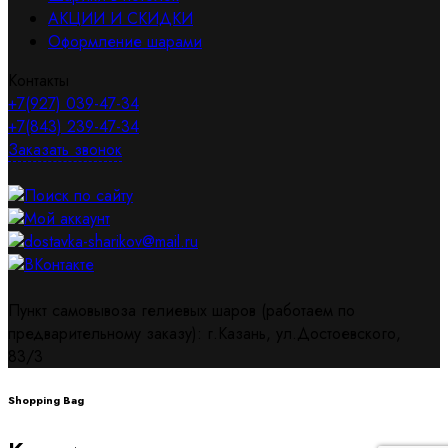
АКЦИИ И СКИДКИ
Оформление шарами
Контакты
+7(927) 039-47-34
+7(843) 239-47-34
Заказать звонок
Поиск по сайту
Мой аккаунт
dostavka-sharikov@mail.ru
ВКонтакте
Пункт самовывоза гелиевых шаров (работаем по
предварительному заказу): г.Казань, ул.Достоевского,
83/3
Shopping Bag