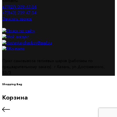
Контакты
+7(927) 039-47-34
+7(843) 239-47-34
Заказать звонок
Поиск по сайту
Мой аккаунт
dostavka-sharikov@mail.ru
ВКонтакте
Пункт самовывоза гелиевых шаров (работаем по
предварительному заказу): г.Казань, ул.Достоевского,
83/3
Shopping Bag
Корзина