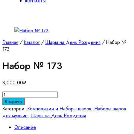
КОНТАКТЫ
Главная
/
Каталог
/
Шары на День Рождения
/
Набор №
173
Набор № 173
3,000.00
₽
Количество
товара
В корзину
Набор
Категории:
Композиции и Наборы шаров
,
Наборы шаров
№
для мужчин
,
Шары на День Рождения
173
Описание