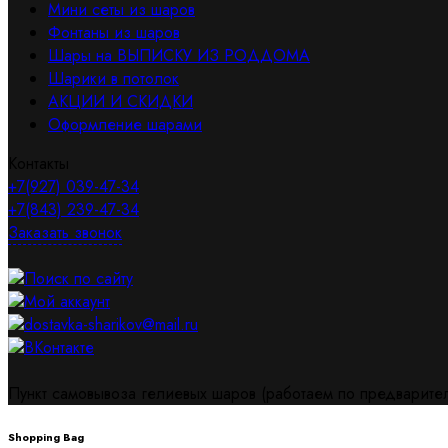
Мини сеты из шаров
Фонтаны из шаров
Шары на ВЫПИСКУ ИЗ РОДДОМА
Шарики в потолок
АКЦИИ И СКИДКИ
Оформление шарами
Контакты
+7(927) 039-47-34
+7(843) 239-47-34
Заказать звонок
Поиск по сайту
Мой аккаунт
dostavka-sharikov@mail.ru
ВКонтакте
Пункт самовывоза гелиевых шаров (работаем по предваритель
Shopping Bag