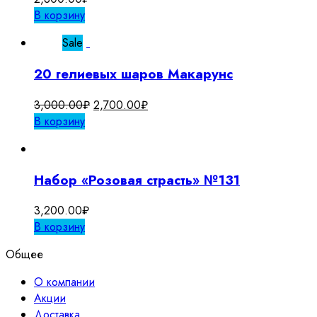
В корзину
Sale
20 гелиевых шаров Макарунс
Первоначальная
Текущая
3,000.00
₽
2,700.00
₽
цена
цена:
В корзину
составляла
2,700.00₽.
3,000.00₽.
Набор «Розовая страсть» №131
3,200.00
₽
В корзину
Общее
О компании
Акции
Доставка