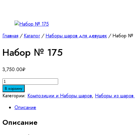
Главная
/
Каталог
/
Наборы шаров для девушек
/
Набор № 
Набор № 175
3,750.00
₽
Количество
товара
В корзину
Набор
Категории:
Композиции и Наборы шаров
,
Наборы из шаров 
№
Описание
175
Описание