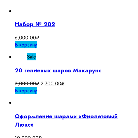
Набор № 202
6,000.00
₽
В корзину
Sale
20 гелиевых шаров Макарунс
Первоначальная
Текущая
3,000.00
₽
2,700.00
₽
цена
цена:
В корзину
составляла
2,700.00₽.
3,000.00₽.
Оформление шарами «Фиолетовый
Люкс»