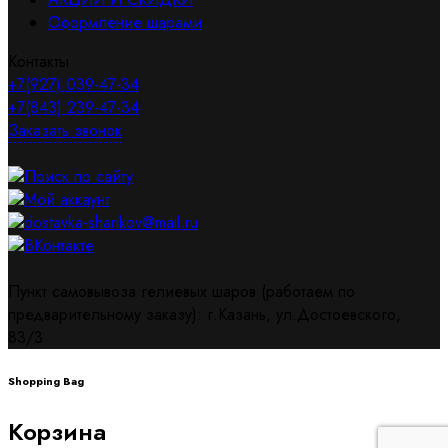
Оформление шарами
Контакты
+7(927) 039-47-34
+7(843) 239-47-34
Заказать звонок
Поиск по сайту
Мой аккаунт
dostavka-sharikov@mail.ru
ВКонтакте
Пункт самовывоза гелиевых шаров (работаем по
предварительному заказу): г.Казань, ул.Достоевского,
83/3
Shopping Bag
Корзина