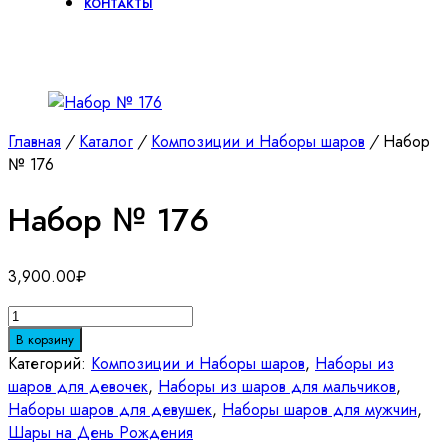
КОНТАКТЫ
Главная
/
Каталог
/
Композиции и Наборы шаров
/
Набор
№ 176
Набор № 176
3,900.00
₽
Количество
товара
В корзину
Набор
Категорий:
Композиции и Наборы шаров
,
Наборы из
№
шаров для девочек
,
Наборы из шаров для мальчиков
,
176
Наборы шаров для девушек
,
Наборы шаров для мужчин
,
Шары на День Рождения