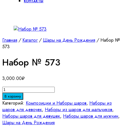
КОНТАКТЫ
Главная
/
Каталог
/
Шары на День Рождения
/
Набор №
573
Набор № 573
3,000.00
₽
Количество
товара
В корзину
Набор
Категорий:
Композиции и Наборы шаров
,
Наборы из
№
шаров для девочек
,
Наборы из шаров для мальчиков
,
573
Наборы шаров для девушек
,
Наборы шаров для мужчин
,
Шары на День Рождения