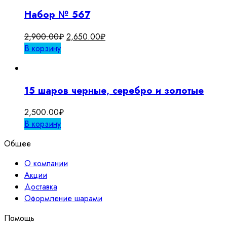
Набор № 567
Первоначальная
Текущая
2,900.00
₽
2,650.00
₽
цена
цена:
В корзину
составляла
2,650.00₽.
2,900.00₽.
15 шаров черные, серебро и золотые
2,500.00
₽
В корзину
Общее
О компании
Акции
Доставка
Оформление шарами
Помощь