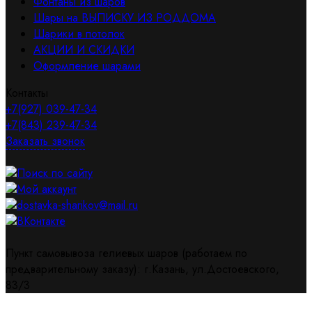
Фонтаны из шаров
Шары на ВЫПИСКУ ИЗ РОДДОМА
Шарики в потолок
АКЦИИ И СКИДКИ
Оформление шарами
Контакты
+7(927) 039-47-34
+7(843) 239-47-34
Заказать звонок
Поиск по сайту
Мой аккаунт
dostavka-sharikov@mail.ru
ВКонтакте
Пункт самовывоза гелиевых шаров (работаем по
предварительному заказу): г.Казань, ул.Достоевского,
83/3