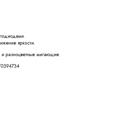
етодиодами.
нижение яркости.
ак и разноцветные мигающие.
270394734