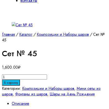
КОНТАКТЫ
Главная
/
Каталог
/
Композиции и Наборы шаров
/
Сет №
45
Сет № 45
1,600.00
₽
Количество
товара
В корзину
Сет
Категории:
Композиции и Наборы шаров
,
Мини сеты из
№
шаров
,
Фонтаны из шаров
,
Шары на День Рождения
45
Описание