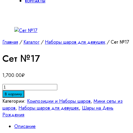
КОНТАКТЫ
Главная
/
Каталог
/
Наборы шаров для девушек
/
Сет №17
Сет №17
1,700.00
₽
Количество
товара
В корзину
Сет
Категории:
Композиции и Наборы шаров
,
Мини сеты из
№17
шаров
,
Наборы шаров для девушек
,
Шары на День
Рождения
Описание