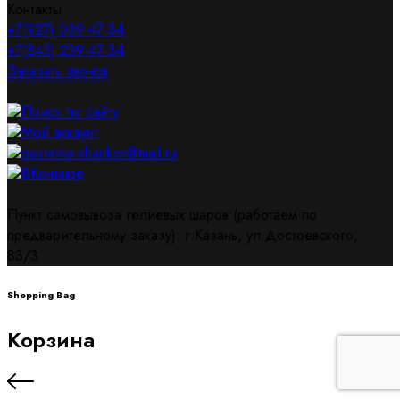
Контакты
+7(927) 039-47-34
+7(843) 239-47-34
Заказать звонок
Поиск по сайту
Мой аккаунт
dostavka-sharikov@mail.ru
ВКонтакте
Пункт самовывоза гелиевых шаров (работаем по
предварительному заказу): г.Казань, ул.Достоевского,
83/3
Shopping Bag
Корзина