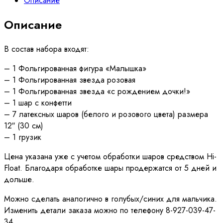
Описание
выписку
из
Описание
роддома
№
275
В состав набора входят:
– 1 Фольгированная фигура «Малышка»
– 1 Фольгированная звезда розовая
– 1 Фольгированная звезда «с рождением дочки!»
– 1 шар с конфетти
– 7 латексных шаров (белого и розового цвета) размера
12″ (30 см)
– 1 грузик
Цена указана уже с учетом обработки шаров средством Hi-
Float. Благодаря обработке шары продержатся от 5 дней и
дольше.
Можно сделать аналогично в голубых/синих для мальчика.
Изменить детали заказа можно по телефону 8-927-039-47-
34