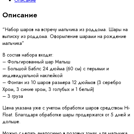
Описание
на
выписку
Описание
мальчика
№
804
“Набор шаров на встречу мальчика из роддома. Шары на
выписку из роддома. Оформление шарами на рождение
мальчика”
В состав набора входят:
– Фольгированный шар Малыш
– Большой Баблс 24 дюйма (60 см) с перьями и
индивидуальной наклейкой
– Фонтан из 10 шаров размера 12 дюймов (3 серебро
Хром, 3 синие хром, 3 голубых и 1 белый)
– 3 груза
Цена указана уже с учетом обработки шаров средством Hi-
Float. Благодаря обработке шары продержатся от 5 дней и
дольше.
Можно сделать аналогично в розовых тонах для мальчика.