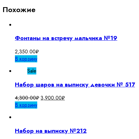
Похожие
Фонтаны на встречу мальчика №19
2,350.00
₽
В корзину
Sale
Набор шаров на выписку девочки № 517
Первоначальная
Текущая
4,300.00
₽
3,900.00
₽
цена
цена:
В корзину
составляла
3,900.00₽.
4,300.00₽.
Набор на выписку №212