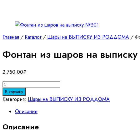
Главная
/
Каталог
/
Шары на ВЫПИСКУ ИЗ РОДДОМА
/
Фо
Фонтан из шаров на выписк
2,750.00
₽
Количество
товара
В корзину
Фонтан
Категория:
Шары на ВЫПИСКУ ИЗ РОДДОМА
из
Описание
шаров
на
Описание
выписку
№301