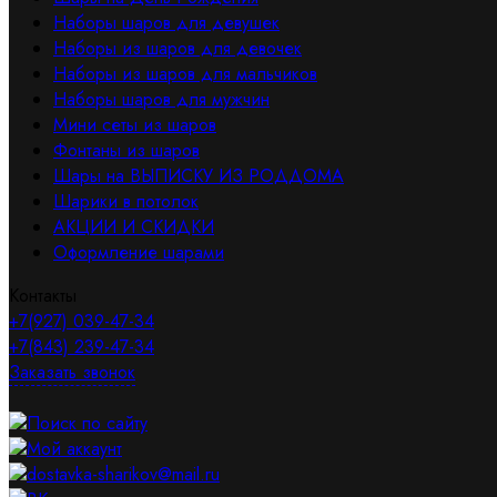
Наборы шаров для девушек
Наборы из шаров для девочек
Наборы из шаров для мальчиков
Наборы шаров для мужчин
Мини сеты из шаров
Фонтаны из шаров
Шары на ВЫПИСКУ ИЗ РОДДОМА
Шарики в потолок
АКЦИИ И СКИДКИ
Оформление шарами
Контакты
+7(927) 039-47-34
+7(843) 239-47-34
Заказать звонок
Поиск по сайту
Мой аккаунт
dostavka-sharikov@mail.ru