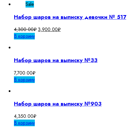
Sale
Набор шаров на выписку девочки № 517
Первоначальная
Текущая
4,300.00
₽
3,900.00
₽
цена
цена:
В корзину
составляла
3,900.00₽.
4,300.00₽.
Набор шаров на выписку №33
7,700.00
₽
В корзину
Набор шаров на выписку №903
4,350.00
₽
В корзину