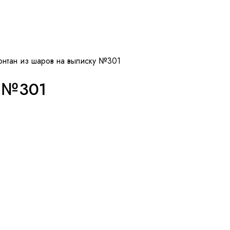
нтан из шаров на выписку №301
у №301